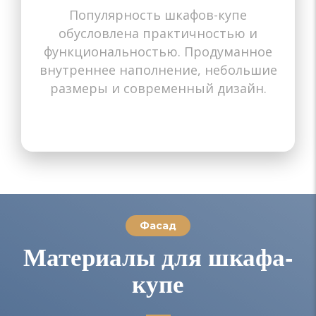
Популярность шкафов-купе
Назначение
Назначение
Назначение
Назначение
Назначение
Назначение
Назначение
Назначение
Назначение
обусловлена практичностью и
В прихожую
В гостиную
В спальню
В коридор
В детскую
В комнату
На балкон
На балкон
В зал
функциональностью. Продуманное
внутреннее наполнение, небольшие
размеры и современный дизайн.
Фасад
Материалы для шкафа-
купе