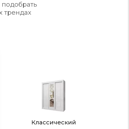
 подобрать
х трендах
Стиль
Классический