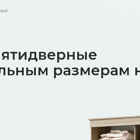
ные
пятидверные
льным размерам н