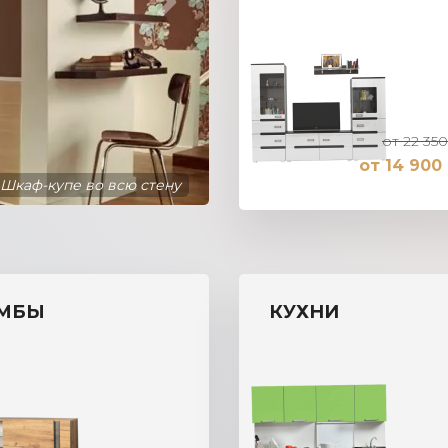
от 22 350
от 14 900 
Шкаф-купе во всю стену
МБЫ
КУХНИ