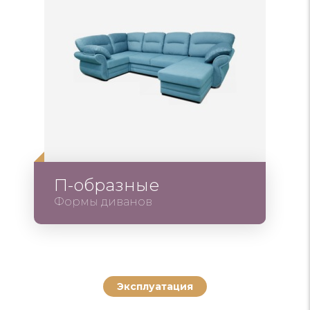
П-образные
Формы диванов
Эксплуатация