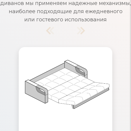
диванов мы применяем надежные механизмы,
наиболее подходящие для ежедневного
или гостевого использования
Диваны Аккордеон
Надежный механизм раскладывания,
рассчитанный на ежедневное
использование. Съемные чехлы и
ящики для хранения белья. Удобные
маленькие диваны для одного и
многоместные, для большого
количества гостей