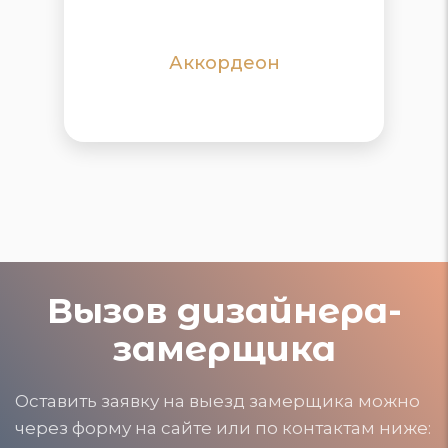
количества гостей
Аккордеон
ПОДРОБНЕЕ
ПОДРОБНЕЕ
Вызов дизайнера-
замерщика
Оставить заявку на выезд замерщика можно
через форму на сайте или по контактам ниже: