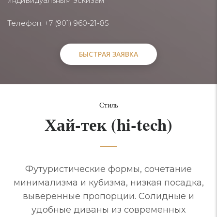
индивидуальным эскизам
Телефон: +7 (901) 960-21-85
БЫСТРАЯ ЗАЯВКА
БЫСТРАЯ ЗАЯВКА
Стиль
Хай-тек (hi-tech)
Футуристические формы, сочетание
минимализма и кубизма, низкая посадка,
выверенные пропорции. Солидные и
удобные диваны из современных