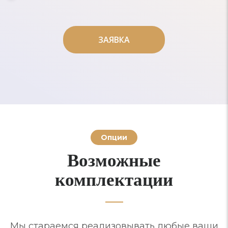
ЗАЯВКА
ЗАЯВКА
Опции
Возможные
комплектации
Мы стараемся реализовывать любые ваши