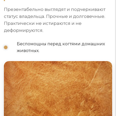
Презентабельно выглядят и подчеркивают
статус владельца. Прочные и долговечные.
Практически не истираются и не
деформируются.
Беспомощны перед когтями домашних
животных.
Диваны из натуральной кожи
Натуральный материал для обивки мягкой мебели
класса люкс. Красивая, гигиеничная, экологичная
обивка порадует взгляд и оставит приятные