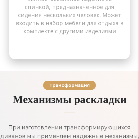
Для маленьких квартир
спинкой, предназначенное для
Для ресторанов
Для ресторанов
Для квартиры
Для гостиной
Для кабинета
Для детской
В прихожую
В спальню
На балкон
Кухонные
Офисные
Для кафе
Для дачи
Детские
сидения нескольких человек. Может
входить в набор мебели для отдыха в
комплекте с другими изделиями
Трансформация
Механизмы раскладки
При изготовлении трансформирующихся
диванов мы применяем надежные механизмы,