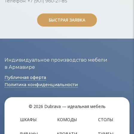
Телефон: +7 (901) 960-21-85
БЫСТРАЯ ЗАЯВКА
БЫСТРАЯ ЗАЯВКА
Индивидуальное производство мебели
в Армавире
Публичная оферта
Политика конфиденциальности
© 2026 Dubrava — идеальная мебель
ШКАФЫ
КОМОДЫ
СТОЛЫ
ДИВАНЫ
КРОВАТИ
ТУМБЫ