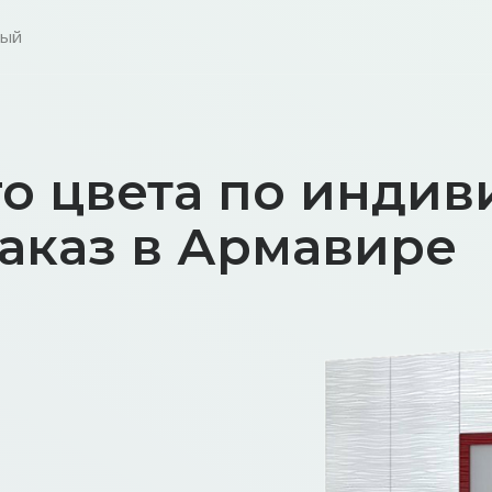
ный
го цвета по инди
аказ в Армавире