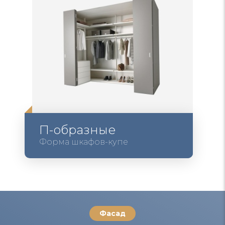
П-образные
Форма шкафов-купе
Фасад