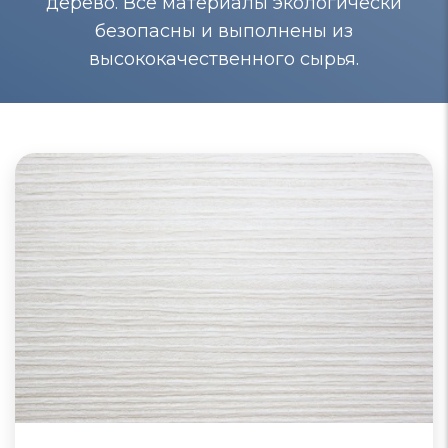
дерево. Все материалы экологически
безопасны и выполнены из
высококачественного сырья.
Шкафы-купе из МДФ
Шкафы-купе из МДФ отличаются качеством,
долговечностью и экологической благоприятностью.
Поверхности таких шкафов близки к натуральному
дереву, подвергаются окрашиванию, защищены от
воздействия влаги и плесени.