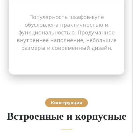
Популярность шкафов-купе
Назначение
Назначение
Назначение
Назначение
Назначение
Назначение
Назначение
Назначение
Назначение
обусловлена практичностью и
В прихожую
В гостиную
В спальню
В коридор
В детскую
В комнату
На балкон
На балкон
В зал
функциональностью. Продуманное
внутреннее наполнение, небольшие
размеры и современный дизайн.
Конструкция
Встроенные и корпусные