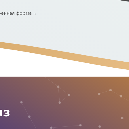
енная форма →
аз