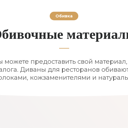
Обивка
бивочные материа
ы можете предоставить свой материал,
алога. Диваны для ресторанов обиваю
флоками, кожзаменителями и натура