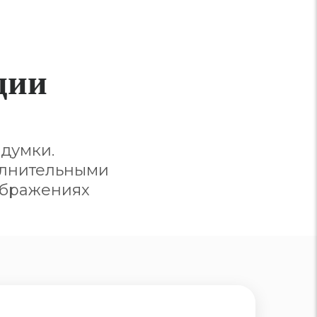
ции
думки.
олнительными
ображениях