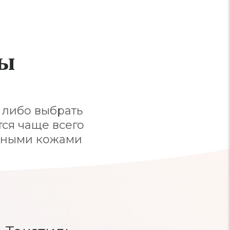
лы
 либо выбрать
тся чаще всего
льными кожами