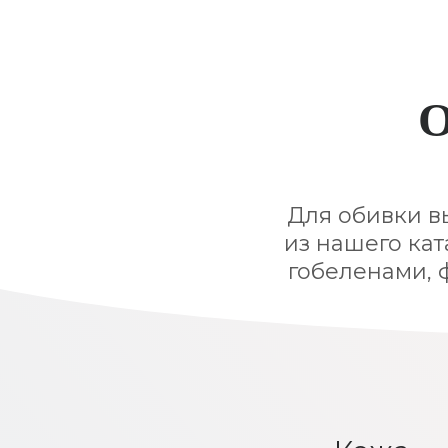
О
Для обивки в
из нашего кат
гобеленами, 