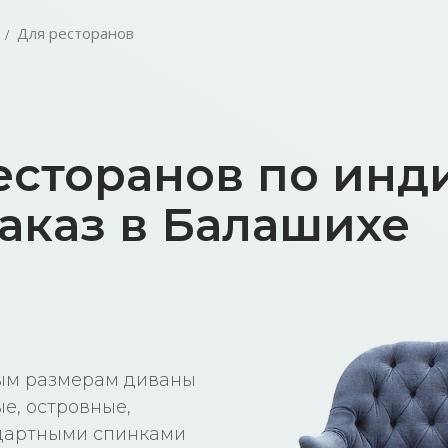
Для ресторанов
есторанов по ин
аказ в Балашихе
ным размерам диваны
ые, островные,
ндартными спинками