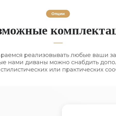
Опции
зможные комплекта
араемся реализовывать любые ваши за
е нами диваны можно снабдить доп
 стилистических или практических со