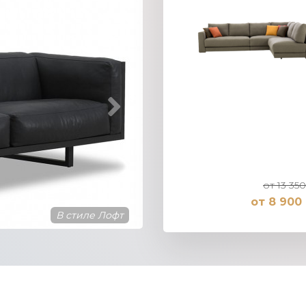
от 13 350
от 8 900 
В стиле Лофт