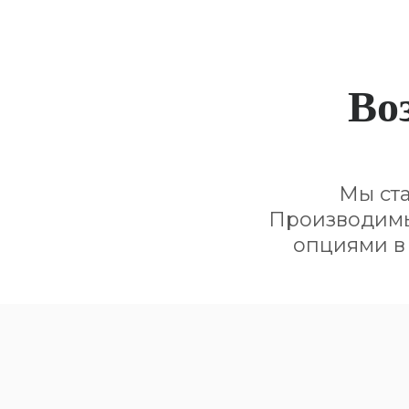
Во
Мы ст
Производимы
опциями в