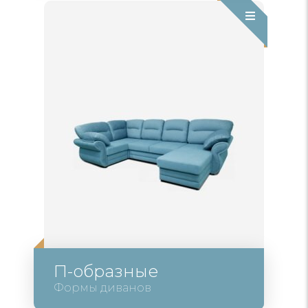
П-образные
Формы диванов