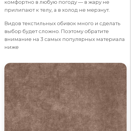
комфортно в любую погоду — в жару не
прилипают к телу, а в холод не мерзнут.
Видов текстильных обивок много и сделать
выбор будет сложно. Поэтому обратите
внимание на 3 самых популярных материала
ниже
Диваны из велюра
Велюр для обивки мебели может быть из
синтетических, натуральных или комбинированных
материалов. Поверхность ворса: гладкая, тисненая
или фасонная. Однотонный или с принтом