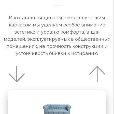
Изготавливая диваны с металлическим
каркасом мы уделяем особое внимание
эстетике и уровню комфорта, а для
моделей, эксплуатируемых в общественных
помещениях, на прочность конструкции и
устойчивость обивки к истиранию
«раскладушка»,…
назначению…
комфортное, обивка из устойчивого…
основание, обивка, не вызывающая…
комфортное, обивка из устойчивого…
комплекте с другими изделиями
комплекте с другими изделиями
ламели, ортопедический матрас
комплекте с другими изделиями
размеры, стили, комплектация
для кабинета должен только…
функциональность - отвечать
Механизма трансформации…
Варианты трансформации:
стационарных, но любые…
откидное сиденье
для открытой…