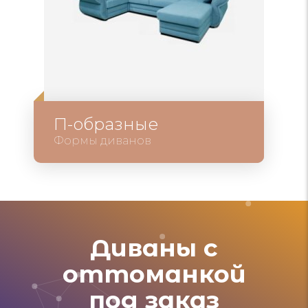
П-образные
Формы диванов
Диваны с
оттоманкой
под заказ