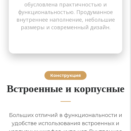
обусловлена практичностью и
В прихожую
В гостиную
В спальню
В коридор
В детскую
В комнату
На балкон
На балкон
В зал
функциональностью. Продуманное
внутреннее наполнение, небольшие
размеры и современный дизайн.
Конструкция
Встроенные и корпусные
Больших отличий в функциональности и
удобстве использования встроенных и