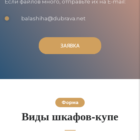
Если файлов много, отправьте их на E-mail:
balashiha@dubrava.net
ЗАЯВКА
ЗАЯВКА
Форма
Виды шкафов-купе