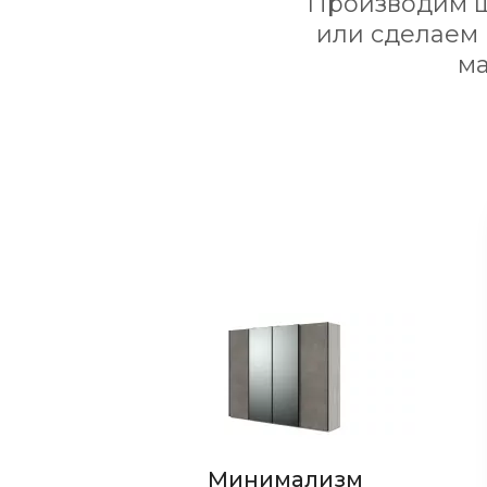
Производим ш
или сделаем
ма
Стиль
Минимализм