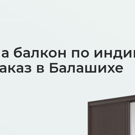
а балкон по инд
аказ в Балашихе