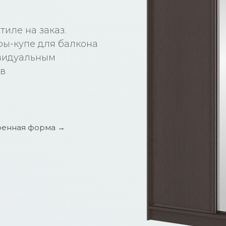
иле на заказ.
фы-купе для балкона
ивидуальным
ов
енная форма →