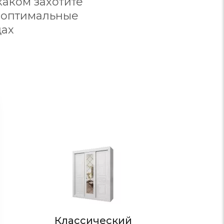
аком захотите
 оптимальные
дах
Стиль
Классический