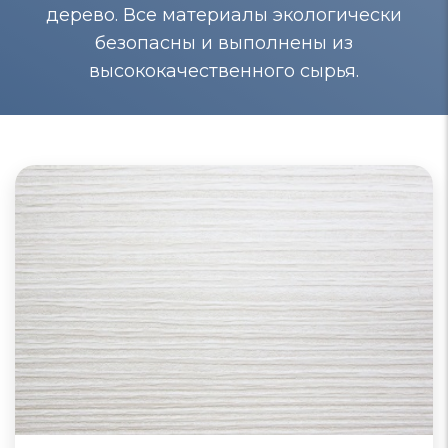
дерево. Все материалы экологически
безопасны и выполнены из
высококачественного сырья.
Шкафы-купе из МДФ
Шкафы-купе из МДФ отличаются качеством,
долговечностью и экологической благоприятностью.
Поверхности таких шкафов близки к натуральному
дереву, подвергаются окрашиванию, защищены от
воздействия влаги и плесени.