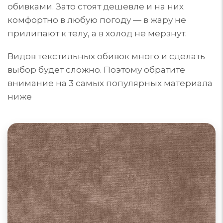
обивками. Зато стоят дешевле и на них
комфортно в любую погоду — в жару не
прилипают к телу, а в холод не мерзнут.
Видов текстильных обивок много и сделать
выбор будет сложно. Поэтому обратите
внимание на 3 самых популярных материала
ниже
Диваны из велюра
Велюр для обивки мебели может быть из
синтетических, натуральных или комбинированных
материалов. Поверхность ворса: гладкая, тисненая