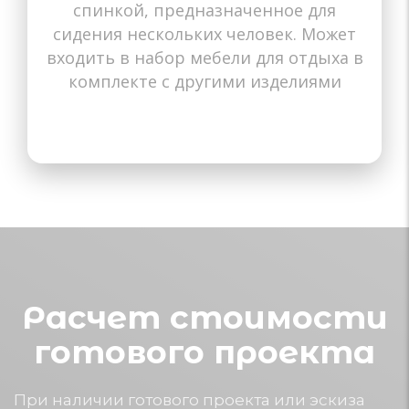
Для маленьких квартир
спинкой, предназначенное для
Для ресторанов
Для ресторанов
Для квартиры
Для гостиной
Для кабинета
Для детской
В прихожую
В спальню
На балкон
Кухонные
Офисные
Для кафе
Для дачи
Детские
сидения нескольких человек. Может
входить в набор мебели для отдыха в
комплекте с другими изделиями
Расчет стоимости
готового проекта
При наличии готового проекта или эскиза