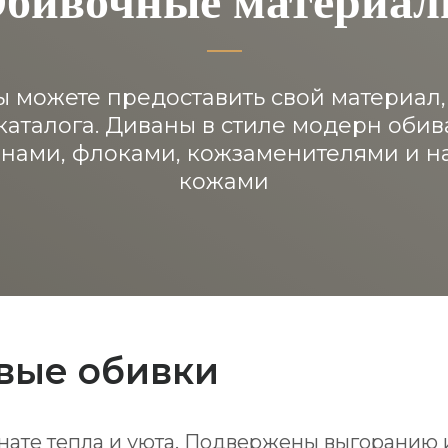
ы можете предоставить свой материал,
каталога. Диваны в стиле модерн оби
енами, флоками, кожзаменителями и 
кожами
вые обивки
ате тепла и уюта. Подвержены выгоранию 