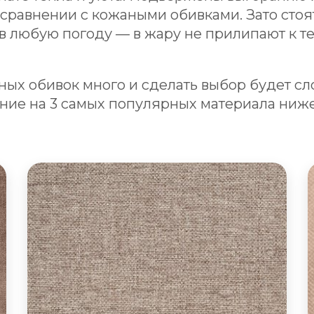
 сравнении с кожаными обивками. Зато стоя
в любую погоду — в жару не прилипают к тел
ных обивок много и сделать выбор будет с
ние на 3 самых популярных материала ниж
Диваны из рогожки
Приятный на ощупь, легкий в уходе, красивый
и прочный материал из натуральных или
синтетических волокон. «Рогожка» - это тип
плетения. Ткань может быть любой