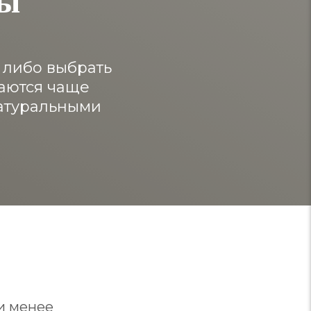
 либо выбрать
ваются чаще
натуральными
и менее