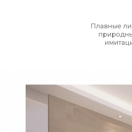
Плавные лин
природны
имитаци