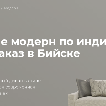
Модерн
ле модерн по инд
аказ в Бийске
ный диван в стиле
ная современная
шек.