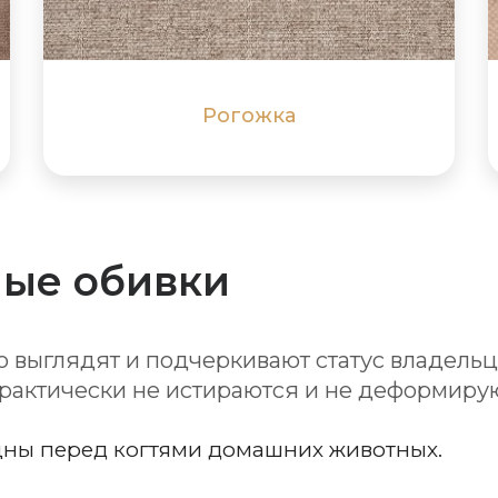
плотности, толщины, цвета и состава
ПОДРОБНЕЕ
ПОДРОБНЕЕ
Рогожка
ые обивки
 выглядят и подчеркивают статус владельц
рактически не истираются и не деформиру
ны перед когтями домашних животных.