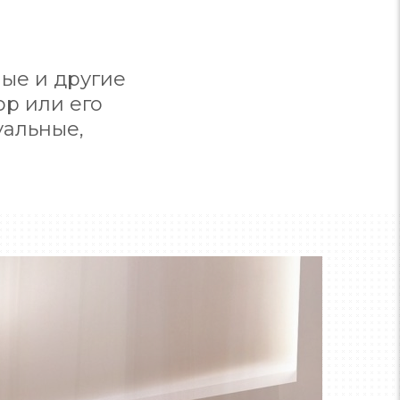
ные и другие
р или его
уальные,