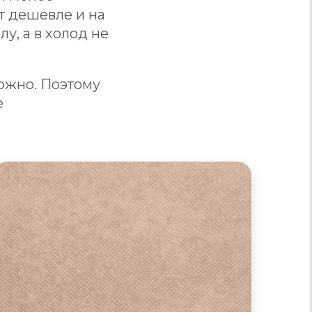
т дешевле и на
у, а в холод не
ложно. Поэтому
е
Диваны из флока
Прочная, устойчивая к выгоранию, сминанию
и когтям животных ткань с мягким коротким
ворсом. Не боится низких температур, но
неустойчива к высоким. Электризуется,
притягивает и накапливает пыль, не