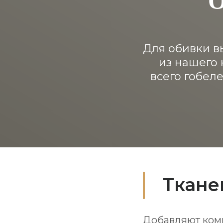
Для обивки в
из нашего 
всего гобел
Ткане
Добавляют комн