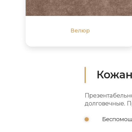
Однотонный или с принтом
ПОДРОБНЕЕ
ПОДРОБНЕЕ
Велюр
Кожан
Презентабельно
долговечные. П
Беспомощ