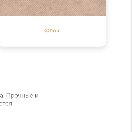
впитывает воду
ПОДРОБНЕЕ
ПОДРОБНЕЕ
Флок
а. Прочные и
ются.