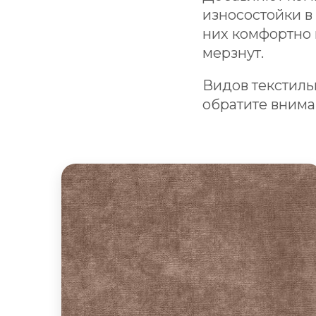
износостойки в
них комфортно 
мерзнут.
Видов текстиль
обратите внима
Диваны из велюра
Велюр для обивки мебели может быть из
синтетических, натуральных или
комбинированных материалов. Поверхность
ворса: гладкая, тисненая или фасонная.