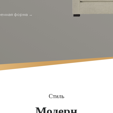
енная форма →
Стиль
Модерн