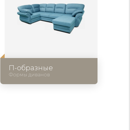
П-образные
Формы диванов