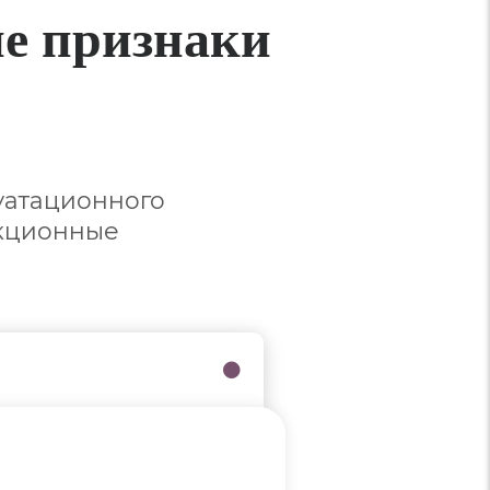
е признаки
уатационного
укционные