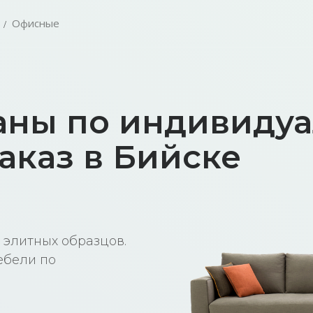
Офисные
аны по индивиду
аказ в Бийске
 элитных образцов.
ебели по