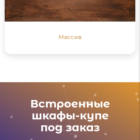
дерева
ПОДРОБНЕЕ
ПОДРОБНЕЕ
Массив
Встроенные
шкафы-купе
под заказ