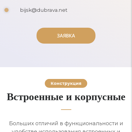
bijsk@dubrava.net
ЗАЯВКА
ЗАЯВКА
Конструкция
Встроенные и корпусные
Больших отличий в функциональности и
удобстве использования встроенных и