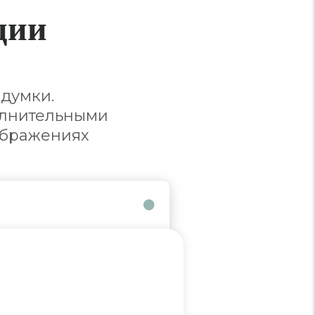
ции
думки.
олнительными
ображениях