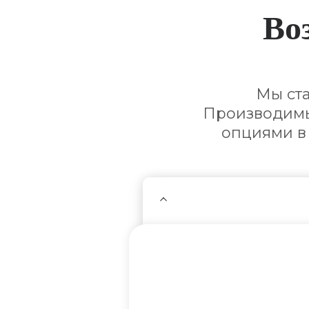
Во
Мы ст
Производимы
опциями в