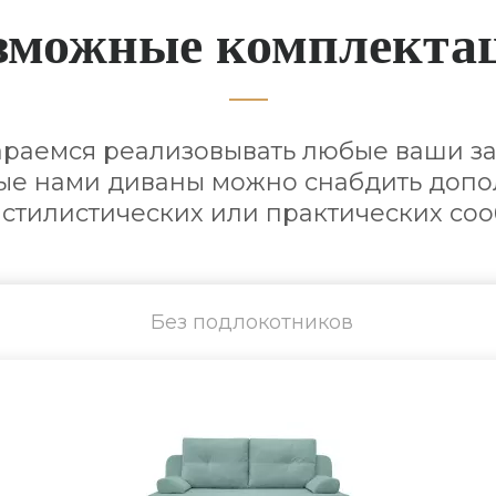
зможные комплекта
араемся реализовывать любые ваши за
е нами диваны можно снабдить доп
 стилистических или практических со
Без подлокотников