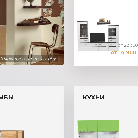
от 22 350
от 14 900 
Шкаф-купе во всю стену
МБЫ
КУХНИ