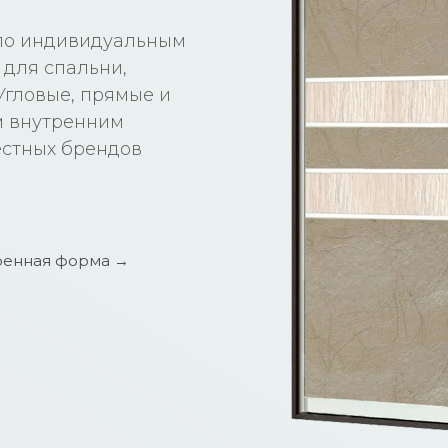
 по индивидуальным
для спальни,
 Угловые, прямые и
м внутренним
естных брендов
енная форма →