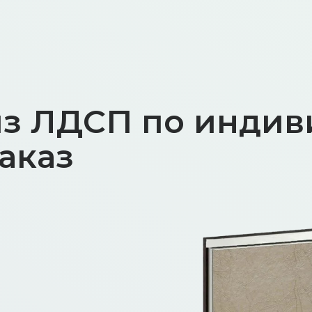
з ЛДСП по инди
аказ