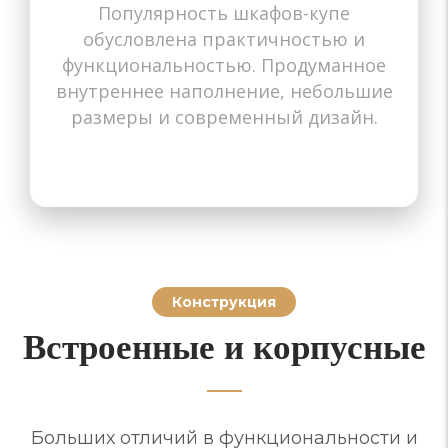
Популярность шкафов-купе
Назначение
Назначение
Назначение
Назначение
Назначение
Назначение
Назначение
Назначение
Назначение
обусловлена практичностью и
В прихожую
В гостиную
В спальню
В коридор
В детскую
В комнату
На балкон
На балкон
В зал
функциональностью. Продуманное
внутреннее наполнение, небольшие
размеры и современный дизайн.
Конструкция
Встроенные и корпусные
Больших отличий в функциональности и