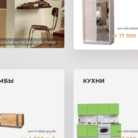
от 26 850
от 17 900 
Шкаф-купе во всю стену
МБЫ
КУХНИ
от 7 350 руб.
от 35 850