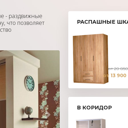
пе - раздвижные
у, что позволяет
РАСПАШНЫЕ ШК
ство
от 20 850
от 13 900
В КОРИДОР