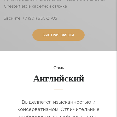
Chesterfield в каретной стяжке
Звоните: +7 (901) 960-21-85
БЫСТРАЯ ЗАЯВКА
БЫСТРАЯ ЗАЯВКА
Стиль
Английский
Выделяется изысканностью и
консерватизмом. Отличительные
особенности английского стиля: