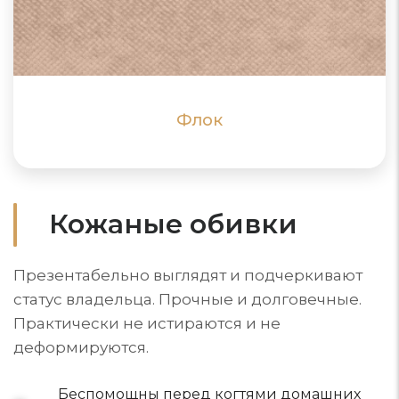
высоким. Электризуется, притягивает и накапливает
пыль, не впитывает воду
ПОДРОБНЕЕ
ПОДРОБНЕЕ
Флок
Кожаные обивки
Презентабельно выглядят и подчеркивают
статус владельца. Прочные и долговечные.
Практически не истираются и не
деформируются.
Беспомощны перед когтями домашних