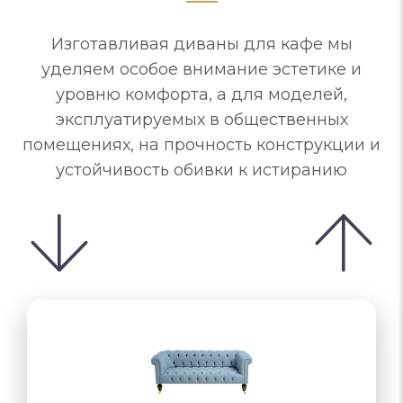
Изготавливая диваны для кафе мы
уделяем особое внимание эстетике и
уровню комфорта, а для моделей,
эксплуатируемых в общественных
помещениях, на прочность конструкции и
устойчивость обивки к истиранию
«раскладушка»,…
назначению…
комфортное, обивка из устойчивого…
основание, обивка, не вызывающая…
комфортное, обивка из устойчивого…
комплекте с другими изделиями
комплекте с другими изделиями
ламели, ортопедический матрас
комплекте с другими изделиями
размеры, стили, комплектация
для кабинета должен только…
функциональность - отвечать
Механизма трансформации…
Варианты трансформации:
стационарных, но любые…
откидное сиденье
для открытой…