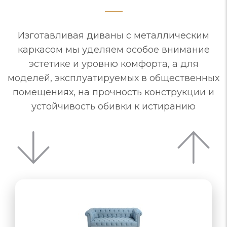
Изготавливая диваны с металлическим
каркасом мы уделяем особое внимание
эстетике и уровню комфорта, а для
моделей, эксплуатируемых в общественных
помещениях, на прочность конструкции и
устойчивость обивки к истиранию
«раскладушка»,…
назначению…
комфортное, обивка из устойчивого…
основание, обивка, не вызывающая…
комфортное, обивка из устойчивого…
комплекте с другими изделиями
комплекте с другими изделиями
ламели, ортопедический матрас
комплекте с другими изделиями
размеры, стили, комплектация
для кабинета должен только…
функциональность - отвечать
Механизма трансформации…
Варианты трансформации:
стационарных, но любые…
откидное сиденье
для открытой…