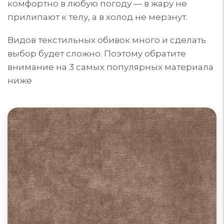
комфортно в любую погоду — в жару не
прилипают к телу, а в холод не мерзнут.
Видов текстильных обивок много и сделать
выбор будет сложно. Поэтому обратите
внимание на 3 самых популярных материала
ниже
Диваны из велюра
Велюр для обивки мебели может быть из
синтетических, натуральных или комбинированных
материалов. Поверхность ворса: гладкая, тисненая
или фасонная. Однотонный или с принтом