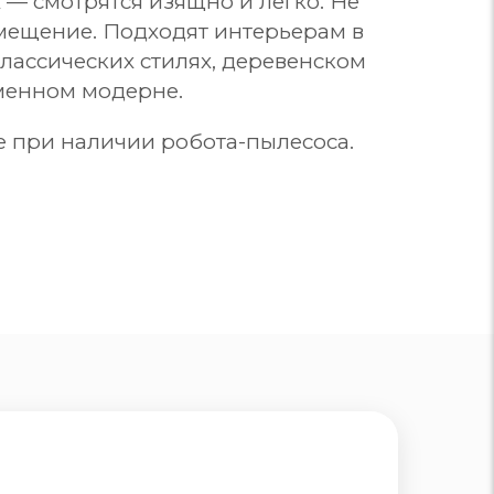
 — смотрятся изящно и легко. Не
ещение. Подходят интерьерам в
лассических стилях, деревенском
менном модерне.
 при наличии робота-пылесоса.