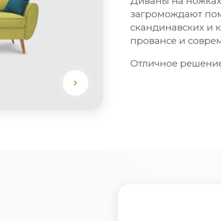
Диваны на ножках
загромождают пом
скандинавских и к
провансе и совре
Отличное решение