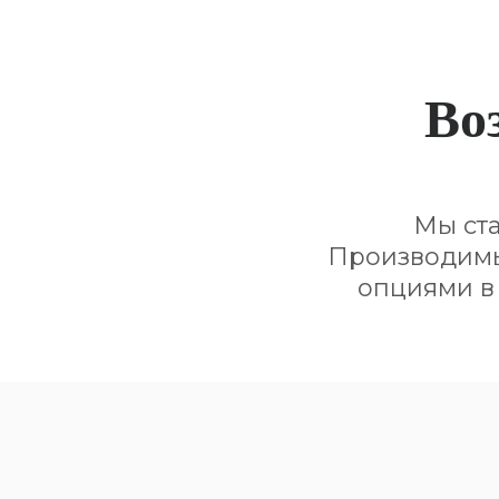
Во
Мы ст
Производимы
опциями в