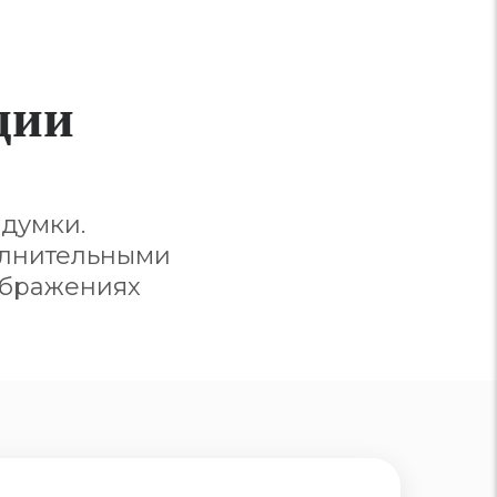
ции
думки.
олнительными
ображениях