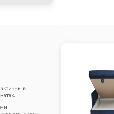
актичны в
натах.
ыми
сложить в них