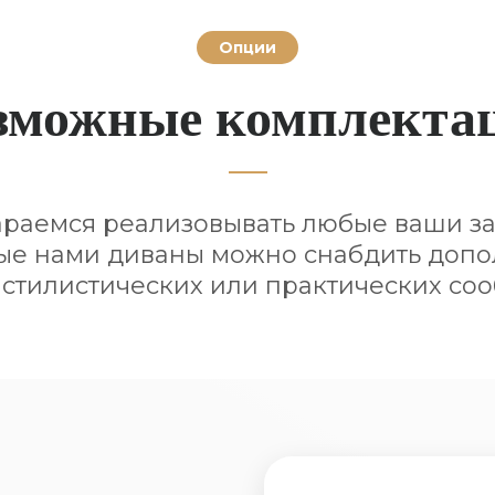
Опции
зможные комплекта
араемся реализовывать любые ваши за
е нами диваны можно снабдить доп
 стилистических или практических со