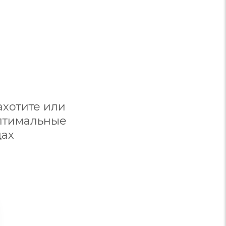
ахотите или
оптимальные
дах
Стиль