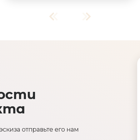
ости
кта
эскиза отправьте его нам