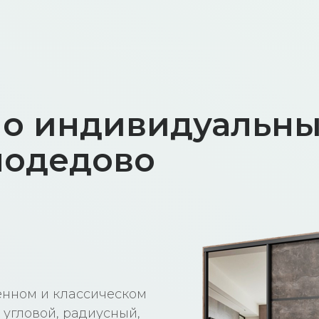
о индивидуальн
модедово
енном и классическом
 угловой, радиусный,