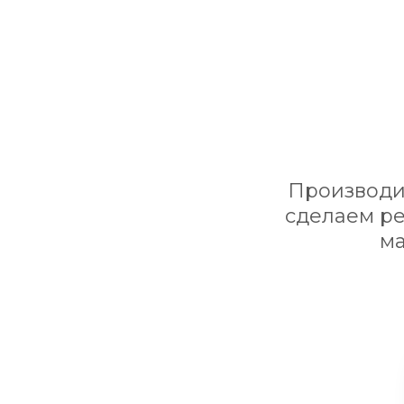
Производим
сделаем ре
ма
Стиль