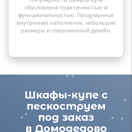
Назначение
Назначение
Назначение
Назначение
Назначение
Назначение
Назначение
Назначение
Назначение
обусловлена практичностью и
В прихожую
В гостиную
В спальню
В коридор
В детскую
В комнату
На балкон
На балкон
В зал
функциональностью. Продуманное
внутреннее наполнение, небольшие
размеры и современный дизайн.
Шкафы-купе с
пескоструем
под заказ
в Домодедово