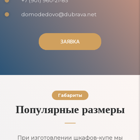
+7 (901) 960-21-85
domodedovo@dubrava.net
ЗАЯВКА
ЗАЯВКА
Габариты
Популярные размеры
При изготовлении шкафов-купе мы