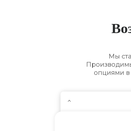
Во
Мы ст
Производимы
опциями в