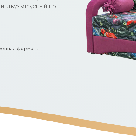
й, двухъярусный по
енная форма →