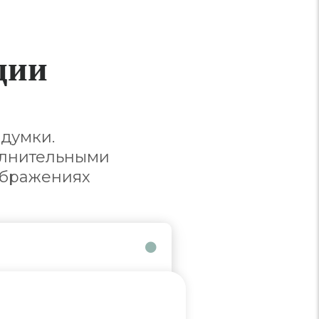
ции
думки.
олнительными
ображениях