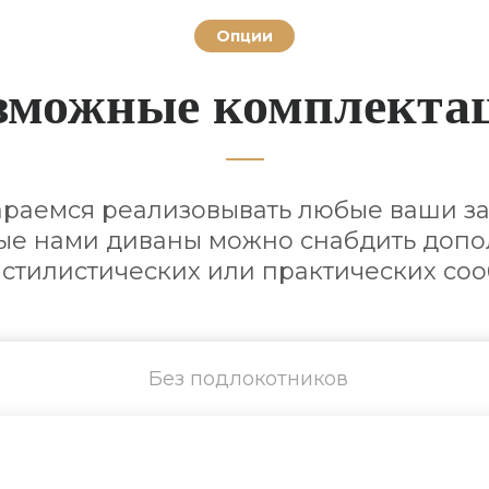
Опции
зможные комплекта
араемся реализовывать любые ваши за
е нами диваны можно снабдить доп
 стилистических или практических со
Без подлокотников