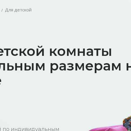
Для детской
етской комнаты
льным размерам н
е
ой по индивидуальным