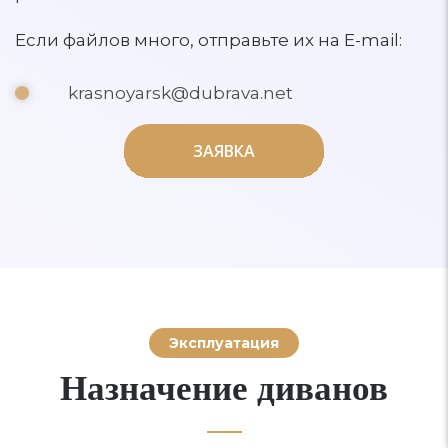
Если файлов много, отправьте их на E-mail:
krasnoyarsk@dubrava.net
ЗАЯВКА
ЗАЯВКА
Эксплуатация
Назначение диванов