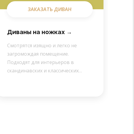
ЗАКАЗАТЬ ДИВАН
ЗАКАЗАТЬ ДИВАН
Диваны на ножках →
Ди
Смотрятся изящно и легко не
Сти
загромождая помещение.
и к
Подходят для интерьеров в
исп
скандинавских и классических…
пом