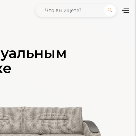
дуальным
ке