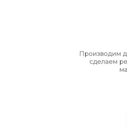
Производим ди
сделаем ре
ма
Стиль