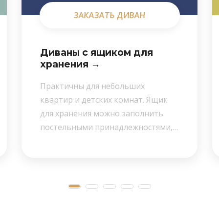
ЗАКАЗАТЬ ДИВАН
ЗАКАЗАТЬ ДИВАН
Диваны с ящиком для
хранения →
Практичны для небольших
квартир и детских комнат. Ящик
для хранения можно заполнить
постельными принадлежностями,…