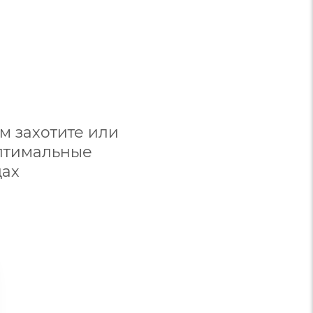
м захотите или
оптимальные
дах
Стиль