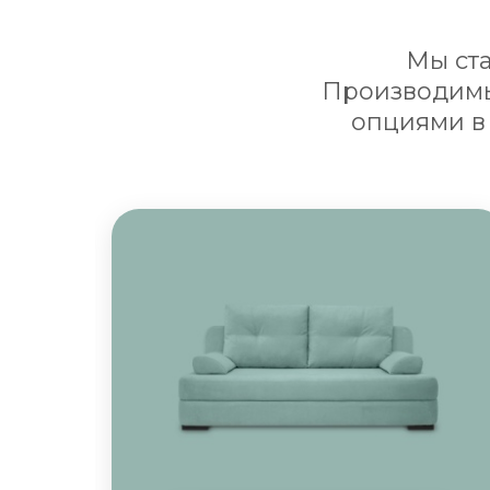
Мы ст
Производимы
опциями в