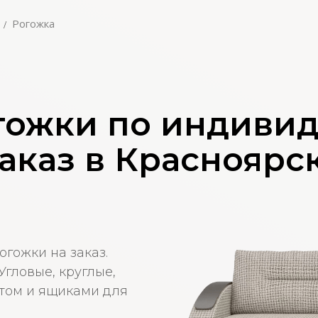
Рогожка
гожки по индиви
аказ в Красноярс
огожки на заказ.
гловые, круглые,
том и ящиками для