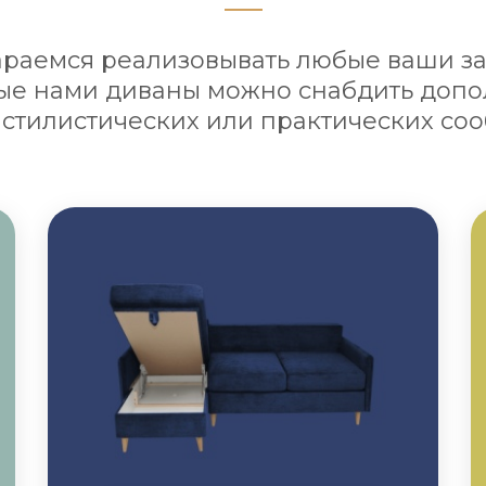
араемся реализовывать любые ваши за
е нами диваны можно снабдить доп
 стилистических или практических со