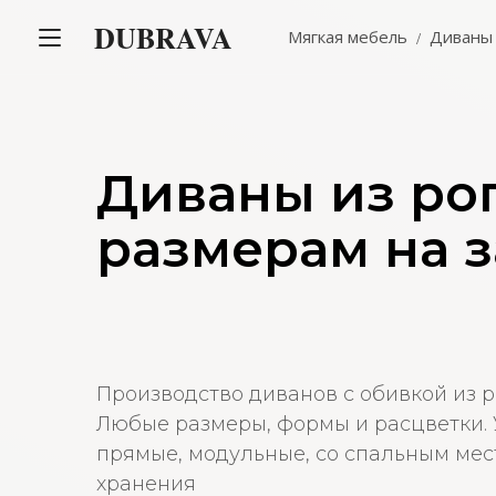
DUBRAVA
Мягкая мебель
Диваны
Диваны из ро
размерам на з
Производство диванов с обивкой из р
Любые размеры, формы и расцветки. У
прямые, модульные, со спальным мес
хранения