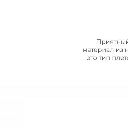
Приятный
материал из 
это тип пле