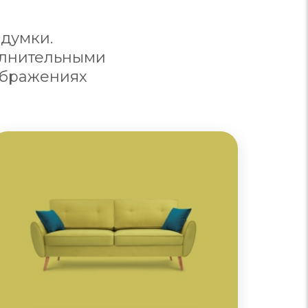
думки.
олнительными
ображениях