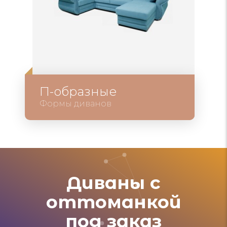
П-образные
Формы диванов
Диваны с
оттоманкой
под заказ