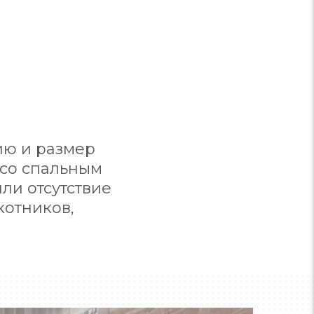
ию и размер
 со спальным
или отсутствие
котников,