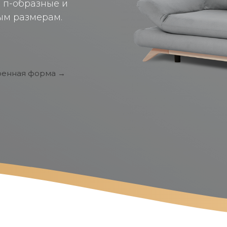
, п-образные и
ым размерам.
енная форма →