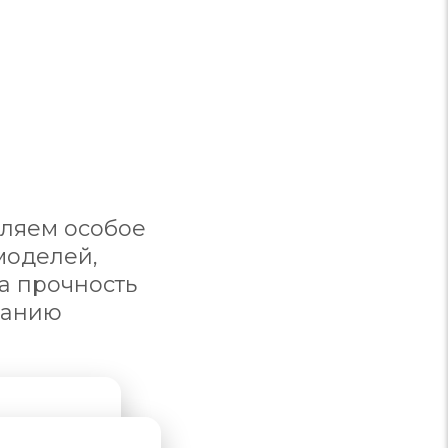
еляем особое
моделей,
а прочность
ранию