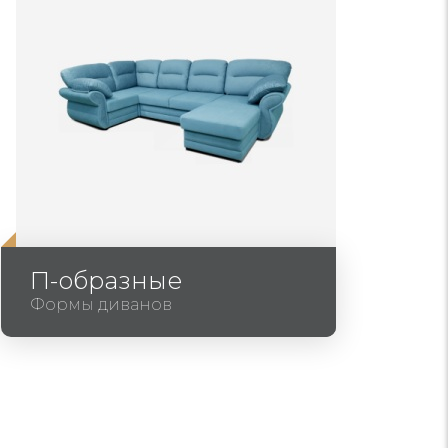
П-образные
Формы диванов