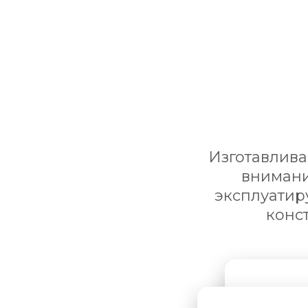
Изготавлива
внимани
эксплуатир
конс