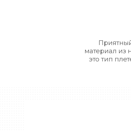
Приятный
материал из 
это тип пле