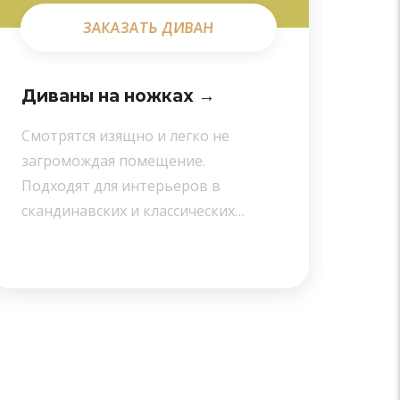
ЗАКАЗАТЬ ДИВАН
ЗАКАЗАТЬ ДИВАН
Диваны на ножках →
Ди
Смотрятся изящно и легко не
Сти
загромождая помещение.
и к
Подходят для интерьеров в
исп
скандинавских и классических…
пом