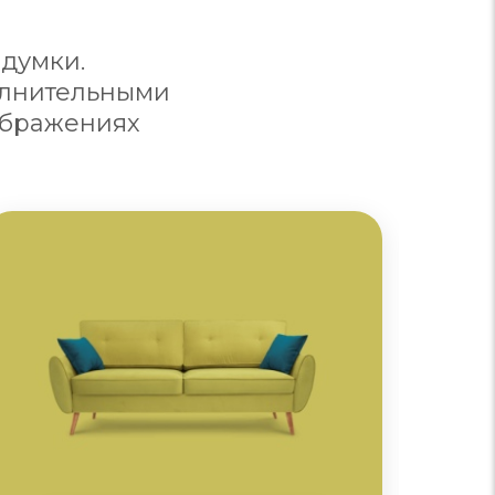
думки.
олнительными
ображениях