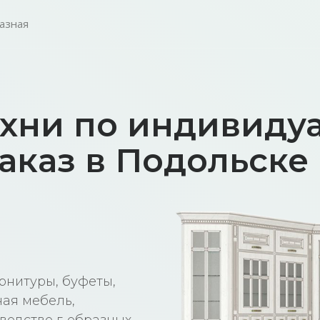
азная
ухни по индивиду
аказ в Подольске
рнитуры, буфеты,
ая мебель,
водство г-образных