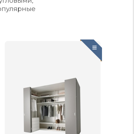
угловыми,
опулярные