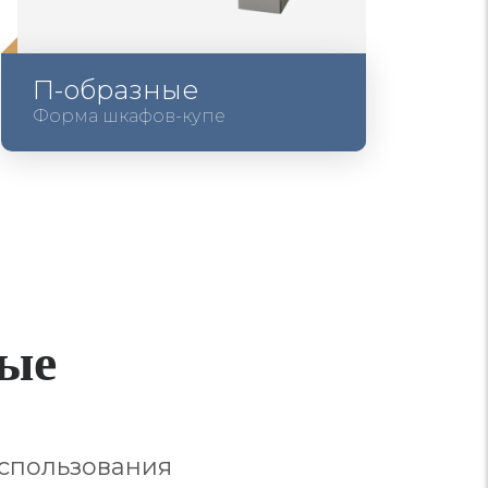
П-образные
Форма шкафов-купе
ные
использования