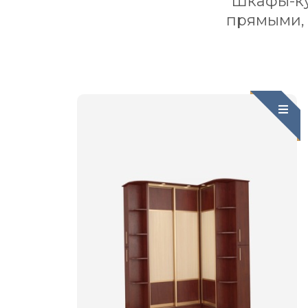
Шкафы-куп
прямыми,