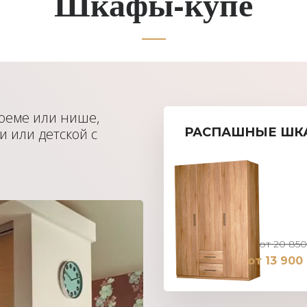
Шкафы-купе
оеме или нише,
и или детской с
РАСПАШНЫЕ ШК
от 20 850
от 13 900