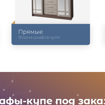
Прямые
Форма шкафов-купе
афы-купе под зака