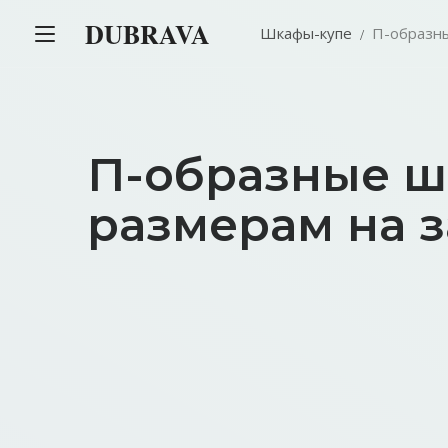
DUBRAVA
Шкафы-купе
П-образн
П-образные ш
размерам на з