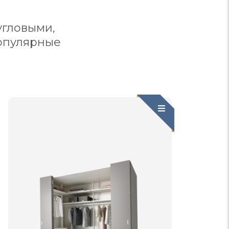
угловыми,
опулярные