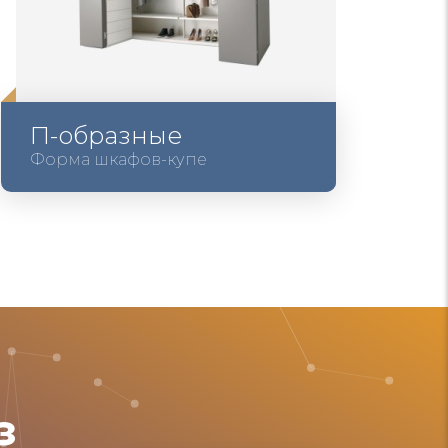
П-образные
Форма шкафов-купе
з