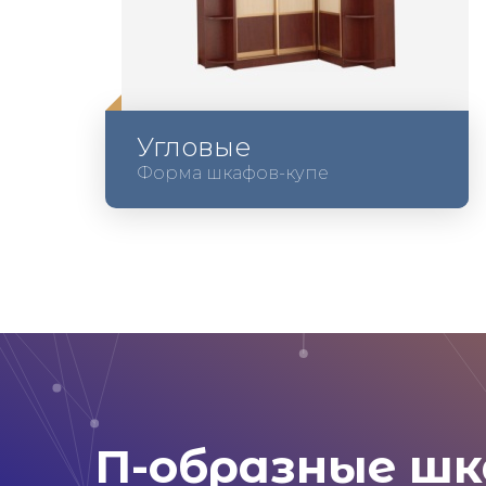
Угловые
Форма шкафов-купе
П-образные шк