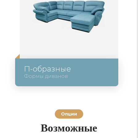
П-образные
Формы диванов
Опции
Возможные