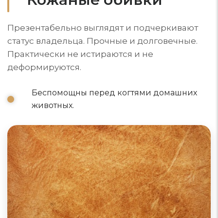
Презентабельно выглядят и подчеркивают
статус владельца. Прочные и долговечные.
Практически не истираются и не
деформируются.
Беспомощны перед когтями домашних
животных.
Диваны из натуральной кожи
Натуральный материал для обивки мягкой мебели
класса люкс. Красивая, гигиеничная, экологичная
обивка порадует взгляд и оставит приятные