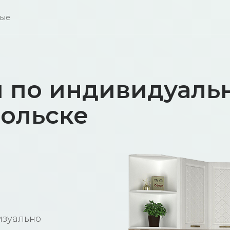
лые
и по индивидуал
дольске
изуально