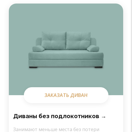
ЗАКАЗАТЬ ДИВАН
ЗАКАЗАТЬ ДИВАН
Диваны без подлокотников →
Занимают меньше места без потери