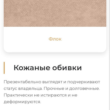
Не боится низких температур, но неустойчива к
высоким. Электризуется, притягивает и накапливает
пыль, не впитывает воду
ПОДРОБНЕЕ
ПОДРОБНЕЕ
Флок
Кожаные обивки
Презентабельно выглядят и подчеркивают
статус владельца. Прочные и долговечные.
Практически не истираются и не
деформируются.