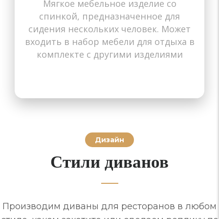
Мягкое мебельное изделие со
Назначение диванов
Назначение диванов
Назначение диванов
Назначение диванов
Назначение диванов
Назначение диванов
Назначение диванов
Назначение диванов
Назначение диванов
Назначение диванов
Назначение диванов
Назначение диванов
Назначение диванов
Назначение диванов
Назначение диванов
Для маленьких квартир
спинкой, предназначенное для
Для ресторанов
Для ресторанов
Для квартиры
Для гостиной
Для кабинета
Для детской
В прихожую
В спальню
На балкон
Кухонные
Офисные
Для кафе
Для дачи
Детские
сидения нескольких человек. Может
входить в набор мебели для отдыха в
комплекте с другими изделиями
Дизайн
Стили диванов
Производим диваны для ресторанов в любом