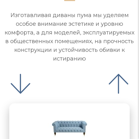
Изготавливая диваны пума мы уделяем
особое внимание эстетике и уровню
комфорта, а для моделей, эксплуатируемых
в общественных помещениях, на прочность
конструкции и устойчивость обивки к
истиранию
«раскладушка»,…
назначению…
комфортное, обивка из устойчивого…
основание, обивка, не вызывающая…
комфортное, обивка из устойчивого…
комплекте с другими изделиями
комплекте с другими изделиями
ламели, ортопедический матрас
комплекте с другими изделиями
размеры, стили, комплектация
для кабинета должен только…
функциональность - отвечать
Механизма трансформации…
Варианты трансформации:
стационарных, но любые…
откидное сиденье
для открытой…