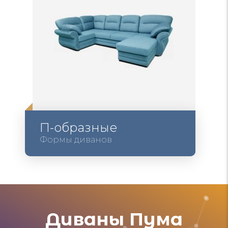
П-образные
Формы диванов
Диваны Пума