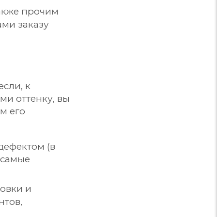
также прочим
ами заказу
если, к
ми оттенку, вы
ам его
дефектом (в
 самые
овки и
нтов,