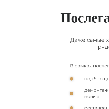
После
г
Даже самые х
ряд
В рамках после
подбор цв
демонтаж 
новые
реставра