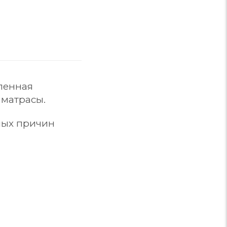
ленная
 матрасы.
ных причин