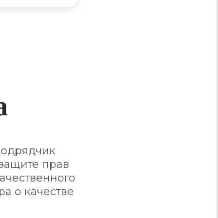
а
подрядчик
 защите прав
качественного
ра о качестве