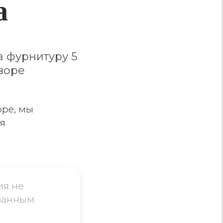
а
а фурнитуру 5
оворе
оре, мы
я
ия не
ванным