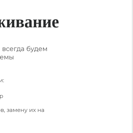
живание
 всегда будем
лемы
и:
ер
, замену их на