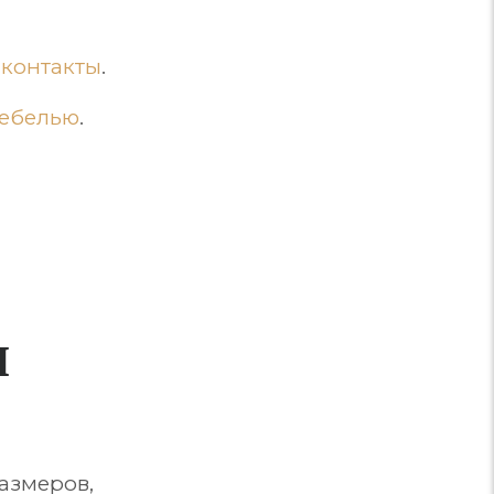
контакты
.
мебелью
.
я
азмеров,