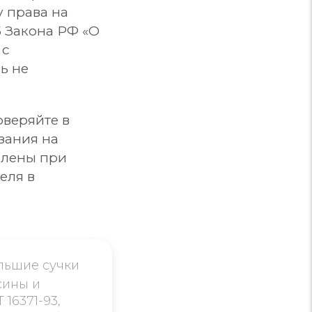
у права на
5 Закона РФ «О
 с
ь не
оверяйте в
зания на
влены при
еля в
льшие сучки
сины и
16371-93,