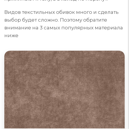
Видов текстильных обивок много и сделать
выбор будет сложно. Поэтому обратите
внимание на 3 самых популярных материала
ниже
Диваны из велюра
Велюр для обивки мебели может быть из
синтетических, натуральных или комбинированных
материалов. Поверхность ворса: гладкая, тисненая
или фасонная. Однотонный или с принтом