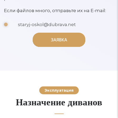
Если файлов много, отправьте их на E-mail:
staryj-oskol@dubrava.net
ЗАЯВКА
ЗАЯВКА
Эксплуатация
Назначение диванов