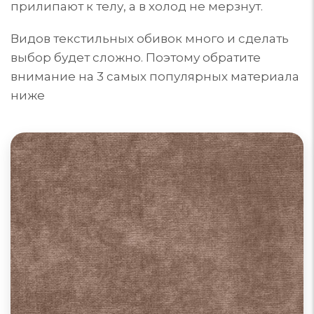
прилипают к телу, а в холод не мерзнут.
Видов текстильных обивок много и сделать
выбор будет сложно. Поэтому обратите
внимание на 3 самых популярных материала
ниже
Диваны из велюра
Велюр для обивки мебели может быть из
синтетических, натуральных или комбинированных
материалов. Поверхность ворса: гладкая, тисненая
или фасонная. Однотонный или с принтом